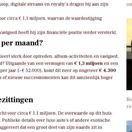
o
oop, digitale streams en royalty’s dragen bij aan zijn
 voor circa € 1,1 miljoen, waarvan de waardestijging
stgoed heeft hij zijn financiële positie verder versterkt.
n per maand?
eert sterk door optreden, album-activiteiten en vastgoed.
nd? Uitgaande van een vermogen van
€ 1,3 miljoen
en een
per jaar (~€ 52.000), komt dit neer op ongeveer
€ 4.300
s of nieuwe succesmomenten kan dit aanzienlijk hoger
ezittingen
Be
re
ocht voor circa € 1,1 miljoen. De overwaarde op dit huis
 Publieke details over luxe auto’s of andere exotische
gereert dat een groot deel van zijn waarde zit in