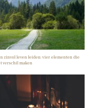
n zinvol leven leiden: vier elementen die
t verschil maken