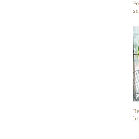
Pe
sc
Be
h