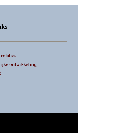
nks
relaties
ijke ontwikkeling
s