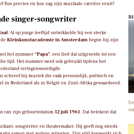
ef Bos precies en hoe zag zijn muzikale carrière eruit?
Bl
nde singer-songwriter
daal
. Al op jonge leeftijd ontwikkelde hij een sterke
n de
Kleinkunstacademie in Amsterdam
begon hij zijn
g met het nummer
“Papa”
, een lied dat uitgroeide tot een
ie tijd. Het nummer werd ook gebruikt tijdens het
 Nederland vertegenwoordigde.
en schreef hij muziek die vaak persoonlijk, poëtisch en
el in Nederland als in België en Zuid-Afrika gewaardeerd.
Ee
o
aan van zijn geboortedatum
12 juli 1961
. Dat betekent dat
muzikant, songwriter en theatermaker. Hij geeft nog steeds
atig samen met andere artiesten. Zijn stijl kenmerkt zich