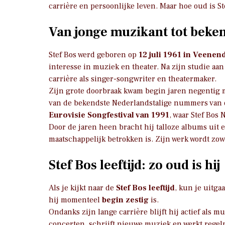
carrière en persoonlijke leven. Maar hoe oud is St
Van jonge muzikant tot beke
Stef Bos werd geboren op
12 juli 1961 in Veenen
interesse in muziek en theater. Na zijn studie aa
carrière als singer-songwriter en theatermaker.
Zijn grote doorbraak kwam begin jaren negenti
van de bekendste Nederlandstalige nummers van d
Eurovisie Songfestival van 1991
, waar Stef Bos
Door de jaren heen bracht hij talloze albums uit 
maatschappelijk betrokken is. Zijn werk wordt zow
Stef Bos leeftijd: zo oud is hij
Als je kijkt naar de
Stef Bos leeftijd
, kun je uitg
hij momenteel
begin zestig
is.
Ondanks zijn lange carrière blijft hij actief als 
concerten, schrijft nieuwe muziek en werkt regelm