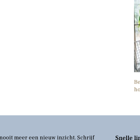
Be
h
nooit meer een nieuw inzicht. Schrijf
Snelle li