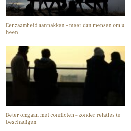
Eenzaamheid aanpakken – meer dan mensen om u
heen
Beter omgaan met conflicten – zonder relaties te
beschadigen