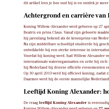
dit artikel lees je hoe oud hij is en ontdek je mee
Achtergrond en carrière van
Koning Willem-Alexander werd geboren op 27 april
Beatrix en prins Claus. Vanaf zijn geboorte maakt
hij jarenlang bekend als de kroonprins van Neder
Na zijn middelbare schooltijd studeerde hij gesc
ontwikkelde hij een sterke interesse in internatio
Voordat hij koning werd, had Willem-Alexander ver
internationale waterorganisaties en zette hij zic
hij Nederland bij diverse officiële evenementen e
Op 30 april 2013 werd hij officieel koning, nadat 
Daarmee werd hij de eerste mannelijke Nederlan
Leeftijd Koning Alexander: ho
De vraag
leeftijd Koning Alexander
is eenvoudig
Koning Willem-Alexander werd geboren op
27 ap