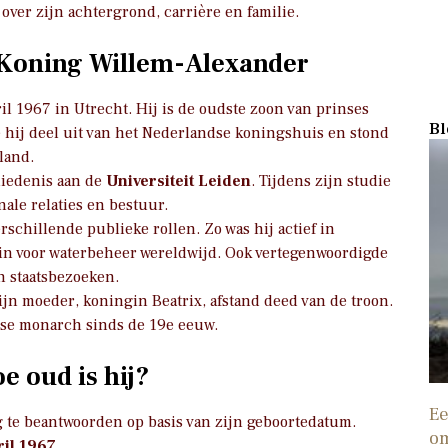
r over zijn achtergrond, carrière en familie.
 Koning Willem-Alexander
 1967 in Utrecht. Hij is de oudste zoon van prinses
Bl
e hij deel uit van het Nederlandse koningshuis en stond
land.
hiedenis aan de
Universiteit Leiden
. Tijdens zijn studie
nale relaties en bestuur.
schillende publieke rollen. Zo was hij actief in
h in voor waterbeheer wereldwijd. Ook vertegenwoordigde
n staatsbezoeken.
zijn moeder, koningin Beatrix, afstand deed van de troon.
dse monarch sinds de 19e eeuw.
e oud is hij?
Ee
 te beantwoorden op basis van zijn geboortedatum.
o
ril 1967
.