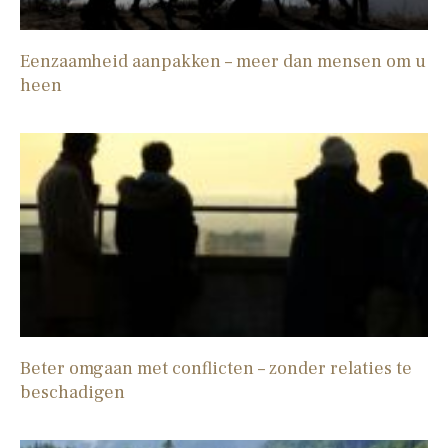
Eenzaamheid aanpakken – meer dan mensen om u
heen
Beter omgaan met conflicten – zonder relaties te
beschadigen