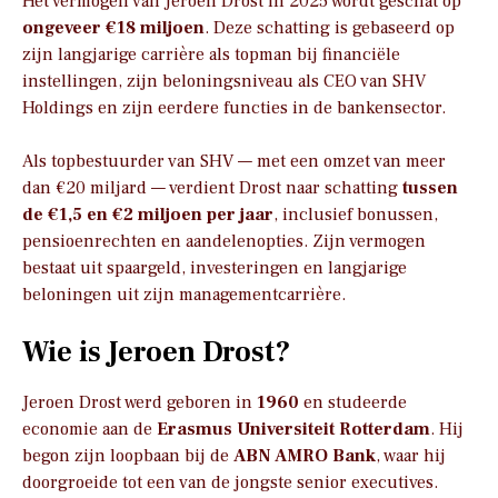
Het vermogen van Jeroen Drost in 2025 wordt geschat op
ongeveer €18 miljoen
. Deze schatting is gebaseerd op
zijn langjarige carrière als topman bij financiële
instellingen, zijn beloningsniveau als CEO van SHV
Holdings en zijn eerdere functies in de bankensector.
Als topbestuurder van SHV — met een omzet van meer
dan €20 miljard — verdient Drost naar schatting
tussen
de €1,5 en €2 miljoen per jaar
, inclusief bonussen,
pensioenrechten en aandelenopties. Zijn vermogen
bestaat uit spaargeld, investeringen en langjarige
beloningen uit zijn managementcarrière.
Wie is Jeroen Drost?
Jeroen Drost werd geboren in
1960
en studeerde
economie aan de
Erasmus Universiteit Rotterdam
. Hij
begon zijn loopbaan bij de
ABN AMRO Bank
, waar hij
doorgroeide tot een van de jongste senior executives.