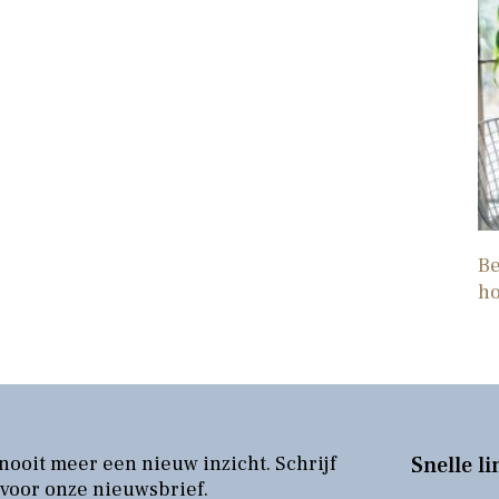
Be
h
nooit meer een nieuw inzicht. Schrijf
Snelle li
 voor onze nieuwsbrief.