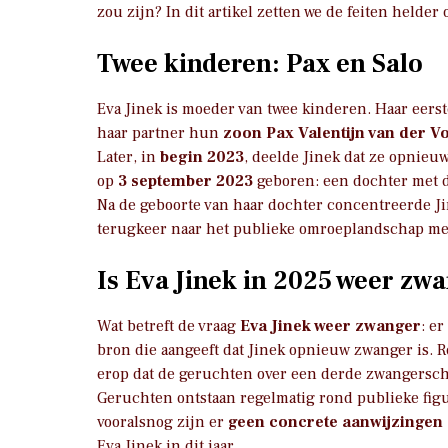
zou zijn? In dit artikel zetten we de feiten helder
Twee kinderen: Pax en Salo
Eva Jinek is moeder van twee kinderen. Haar eers
haar partner hun
zoon Pax Valentijn van der V
Later, in
begin 2023
, deelde Jinek dat ze opnieu
op
3 september 2023
geboren: een dochter met
Na de geboorte van haar dochter concentreerde Ji
terugkeer naar het publieke omroeplandschap me
Is Eva Jinek in 2025 weer zw
Wat betreft de vraag
Eva Jinek weer zwanger
: er
bron die aangeeft dat Jinek opnieuw zwanger is. 
erop dat de geruchten over een derde zwangersc
Geruchten ontstaan regelmatig rond publieke figu
vooralsnog zijn er
geen concrete aanwijzingen
Eva Jinek in dit jaar.