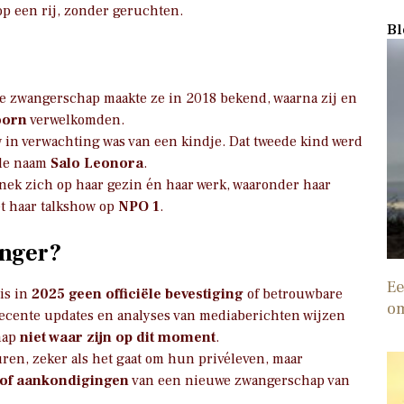
 op een rij, zonder geruchten.
Bl
te zwangerschap maakte ze in 2018 bekend, waarna zij en
oorn
verwelkomden.
w in verwachting was van een kindje. Dat tweede kind werd
 de naam
Salo Leonora
.
nek zich op haar gezin én haar werk, waaronder haar
t haar talkshow op
NPO 1
.
anger?
Ee
 is in
2025 geen officiële bevestiging
of betrouwbare
o
Recente updates en analyses van mediaberichten wijzen
hap
niet waar zijn op dit moment
.
ren, zeker als het gaat om hun privéleven, maar
 of aankondigingen
van een nieuwe zwangerschap van