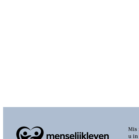
Mis 
u in