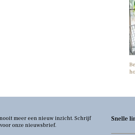
Be
h
nooit meer een nieuw inzicht. Schrijf
Snelle li
 voor onze nieuwsbrief.