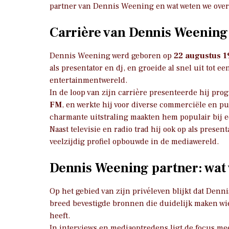
partner van Dennis Weening en wat weten we over 
Carrière van Dennis Weening
Dennis Weening werd geboren op
22 augustus 
als presentator en dj, en groeide al snel uit tot
entertainmentwereld.
In de loop van zijn carrière presenteerde hij pr
FM
, en werkte hij voor diverse commerciële en p
charmante uitstraling maakten hem populair bij e
Naast televisie en radio trad hij ook op als pres
veelzijdig profiel opbouwde in de mediawereld.
Dennis Weening partner: wat
Op het gebied van zijn privéleven blijkt dat Denn
breed bevestigde bronnen die duidelijk maken wie z
heeft.
In interviews en mediaoptredens ligt de focus mees