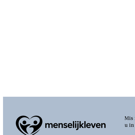
Mis 
u in