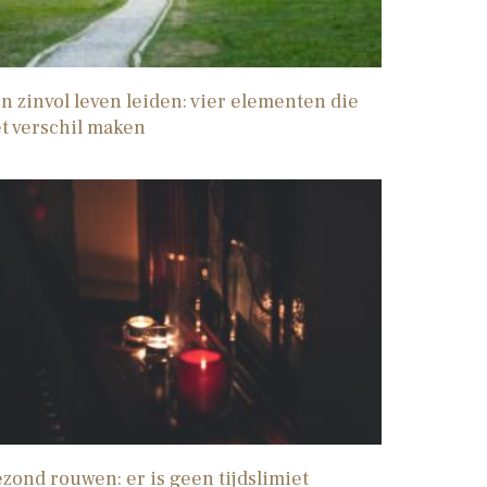
n zinvol leven leiden: vier elementen die
t verschil maken
zond rouwen: er is geen tijdslimiet