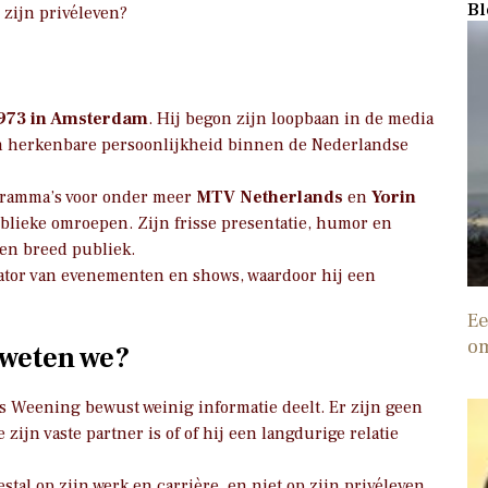
Bl
zijn privéleven?
1973 in Amsterdam
. Hij begon zijn loopbaan in de media
 een herkenbare persoonlijkheid binnen de Nederlandse
ogramma’s voor onder meer
MTV Netherlands
en
Yorin
ublieke omroepen. Zijn frisse presentatie, humor en
en breed publiek.
entator van evenementen en shows, waardoor hij een
Ee
o
 weten we?
is Weening bewust weinig informatie deelt. Er zijn geen
ijn vaste partner is of of hij een langdurige relatie
tal op zijn werk en carrière, en niet op zijn privéleven.