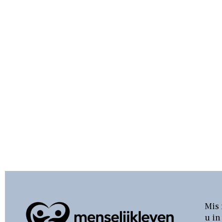
Mis 
u in