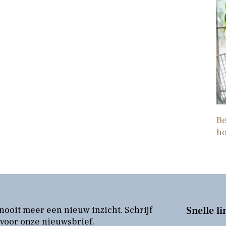
Be
h
nooit meer een nieuw inzicht. Schrijf
Snelle li
 voor onze nieuwsbrief.