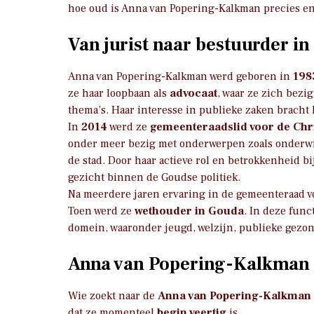
hoe oud is Anna van Popering-Kalkman precies en h
Van jurist naar bestuurder i
Anna van Popering-Kalkman werd geboren in
198
ze haar loopbaan als
advocaat
, waar ze zich bezi
thema’s. Haar interesse in publieke zaken bracht h
In
2014
werd ze
gemeenteraadslid voor de Chr
onder meer bezig met onderwerpen zoals onderwi
de stad. Door haar actieve rol en betrokkenheid bi
gezicht binnen de Goudse politiek.
Na meerdere jaren ervaring in de gemeenteraad v
Toen werd ze
wethouder in Gouda
. In deze func
domein, waaronder jeugd, welzijn, publieke gezo
Anna van Popering-Kalkman lee
Wie zoekt naar de
Anna van Popering-Kalkman l
dat ze momenteel
begin veertig
is.