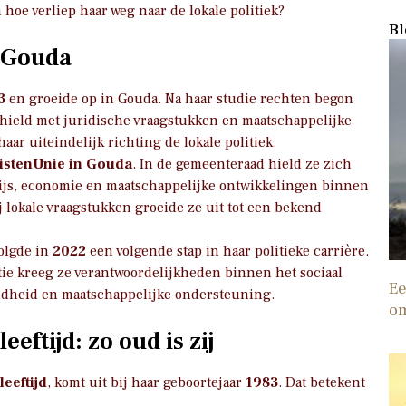
oe verliep haar weg naar de lokale politiek?
Bl
n Gouda
3
en groeide op in Gouda. Na haar studie rechten begon
ghield met juridische vraagstukken en maatschappelijke
aar uiteindelijk richting de lokale politiek.
istenUnie in Gouda
. In de gemeenteraad hield ze zich
js, economie en maatschappelijke ontwikkelingen binnen
j lokale vraagstukken groeide ze uit tot een bekend
olgde in
2022
een volgende stap in haar politieke carrière.
tie kreeg ze verantwoordelijkheden binnen het sociaal
Ee
ndheid en maatschappelijke ondersteuning.
o
ftijd: zo oud is zij
eeftijd
, komt uit bij haar geboortejaar
1983
. Dat betekent