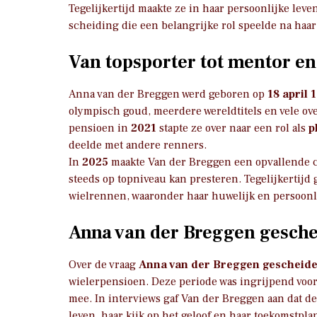
Tegelijkertijd maakte ze in haar persoonlijke le
scheiding die een belangrijke rol speelde na haar 
Van topsporter tot mentor en
Anna van der Breggen werd geboren op
18 april 
olympisch goud, meerdere wereldtitels en vele ov
pensioen in
2021
stapte ze over naar een rol als
p
deelde met andere renners.
In
2025
maakte Van der Breggen een opvallende co
steeds op topniveau kan presteren. Tegelijkertijd 
wielrennen, waaronder haar huwelijk en persoonl
Anna van der Breggen gesche
Over de vraag
Anna van der Breggen gescheid
wielerpensioen. Deze periode was ingrijpend voor
mee. In interviews gaf Van der Breggen aan dat de
leven, haar kijk op het geloof en haar toekomstpl