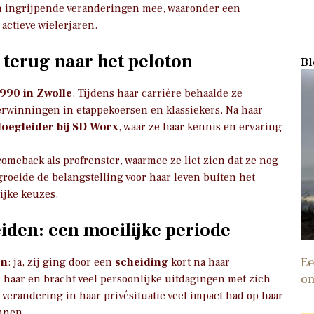
ven ingrijpende veranderingen mee, waaronder een
actieve wielerjaren.
 terug naar het peloton
Bl
1990 in Zwolle
. Tijdens haar carrière behaalde ze
erwinningen in etappekoersen en klassiekers. Na haar
loegleider bij SD Worx
, waar ze haar kennis en ervaring
meback als profrenster, waarmee ze liet zien dat ze nog
groeide de belangstelling voor haar leven buiten het
ijke keuzes.
iden: een moeilijke periode
Ee
en
: ja, zij ging door een
scheiding
kort na haar
o
 haar en bracht veel persoonlijke uitdagingen met zich
 verandering in haar privésituatie veel impact had op haar
annen.